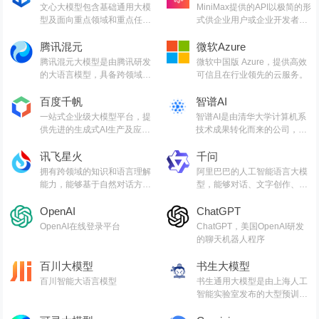
文心大模型包含基础通用大模
MiniMax提供的API以极简的形
型及面向重点领域和重点任务
式供企业用户或企业开发者调
的大模型,同时有丰富的工具与
用
平台支撑高效便捷的应用开发
腾讯混元
微软Azure
腾讯混元大模型是由腾讯研发
微软中国版 Azure，提供高效
的大语言模型，具备跨领域知
可信且在行业领先的云服务。
识和自然语言理解能力，实现
基于人机自然语言对话的方
百度千帆
智谱AI
式，理解用户指令并执行任务
一站式企业级大模型平台，提
智谱AI是由清华大学计算机系
供先进的生成式AI生产及应用
技术成果转化而来的公司，致
全流程开发工具链
力于打造新一代认知智能通用
讯飞星火
模型。
千问
拥有跨领域的知识和语言理解
阿里巴巴的人工智能语言大模
能力，能够基于自然对话方式
型，能够对话、文字创作、写
理解与执行任务
代码
OpenAI
ChatGPT
OpenAI在线登录平台
ChatGPT，美国OpenAI研发
的聊天机器人程序
百川大模型
书生大模型
百川智能大语言模型
书生通用大模型是由上海人工
智能实验室发布的大型预训练
模型