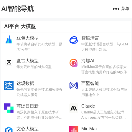
AI智能导航
菜单
AI平台 大模型
豆包大模型
智谱清言
字节跳动自研的AI大模型，原
中国版对话语言模型，与GLM
名“云雀”
大模型进行对话。
盘古大模型
海螺AI
华为云出品的AI大模型
MiniMax基于自研的多模态大
语言模型为用户打造的AI伙伴
达观数据
面壁智能
领先的文本处理技术和智能办
人工智能大模型技术创新与应
公机器人服务
用落地企业
商汤日日新
Claude
商汤长期投入于原创技术研
Claude是人工智能初创公司
究，不断增强行业领先的全栈
Anthropic 发布的一款类似
式人工智能能力
ChatGPT的产品
文心大模型
MiniMax